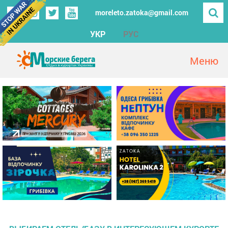
moreleto.zatoka@gmail.com
УКР
РУС