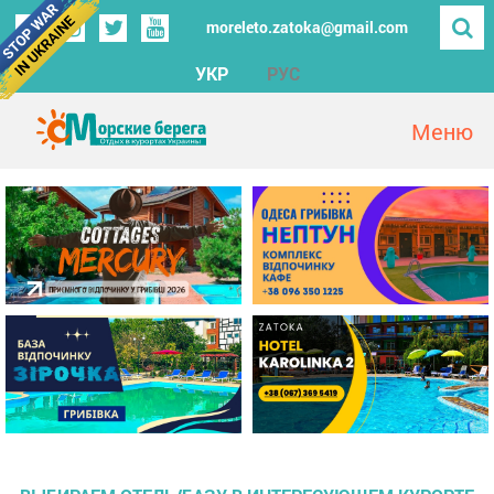
moreleto.zatoka@gmail.com
УКР
РУС