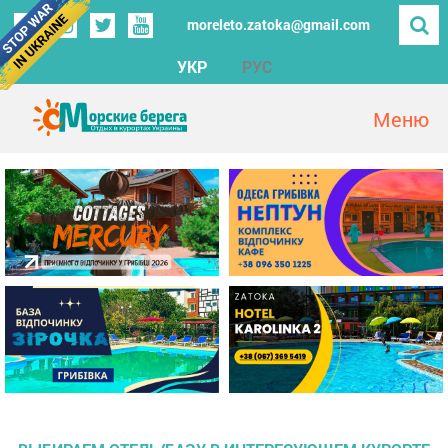
moreleto.zatoka@gmail.com
УКР
РУС