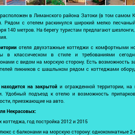
расположен в Лиманского района Затоки (в том самом Ка
я. Рядом с отелем раскинулся широкий мелко песчаный
оря 140 метров. На берегу туристам предлагают шезлонги,
ния.
ритории
отеля двухэтажные коттеджи с комфортными н
ы в классическом в стиле и требованиями сегодн
конами с видом на морскую сторону. Есть возможность з
ителей пикников с шашлыком рядом с коттеджами обору
 находится на закрытой
и огражденной территории, на
и. Удобный подъезд к отелю и возможность припарко
ости, приезжающие на авто.
ля Некрасовых:
 коттеджа, год постройка 2012 и 2015
улюкс с балконами на морскую сторону: однокомнатные 