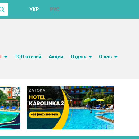
УКР
РУС
Ы
ТОП отелей
Акции
Отдых
О нас