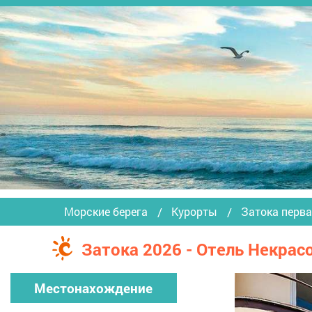
Морские берега
Курорты
Затока перва
Затока 2026 - Отель Некрас
Местонахождение