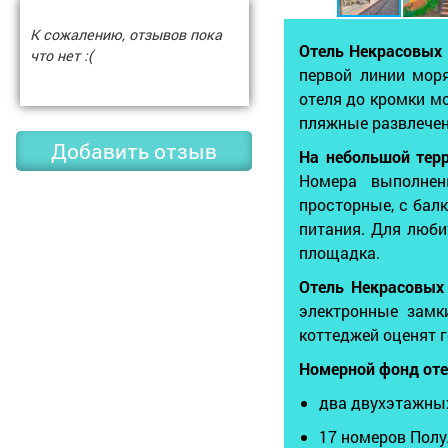
К сожалению, отзывов пока
Отель Некрасовых
что нет :(
первой линии мор
отеля до кромки м
пляжные развлече
Добавить отзыв
На небольшой тер
Номера выполнен
просторные, с бал
питания. Для люб
площадка.
Отель Некрасовых
электронные замк
коттеджей оценят г
Номерной фонд оте
два двухэтажных
17 номеров Пол