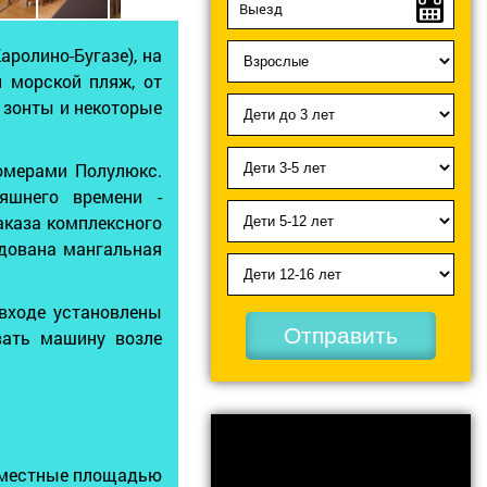
ролино-Бугазе), на
 морской пляж, от
 зонты и некоторые
омерами Полулюкс.
яшнего времени -
аказа комплексного
дована мангальная
 входе установлены
Отправить
вать машину возле
2-местные площадью