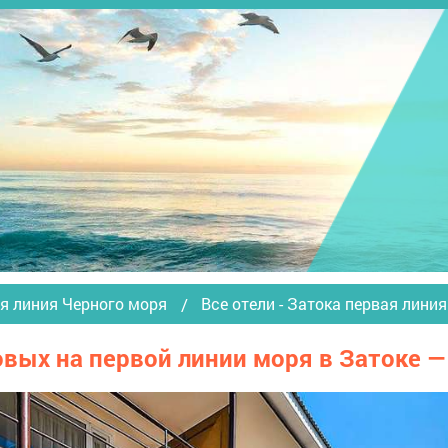
я линия Черного моря
Все отели - Затока первая лини
овых на первой линии моря в Затоке 