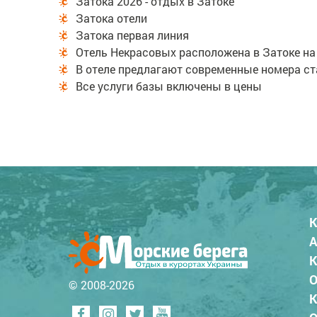
Затока 2026 - отдых в Затоке
Затока отели
Затока первая линия
Отель Некрасовых расположена в Затоке на
В отеле предлагают современные номера ста
Все услуги базы включены в цены
К
А
К
О
© 2008-2026
К