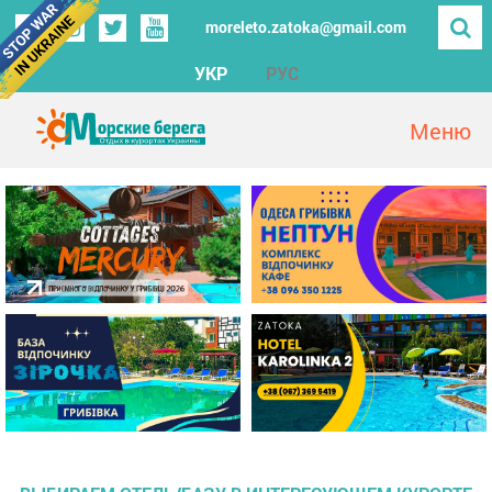
moreleto.zatoka@gmail.com
УКР
РУС