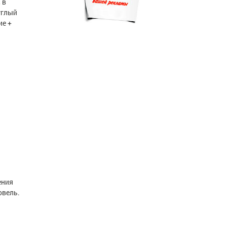
 в
углый
ие +
ения
овель.