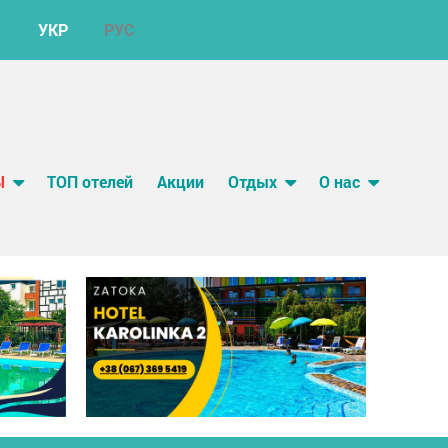
УКР
РУС
Ы
ТОП отелей
Акции
Отдых
О нас