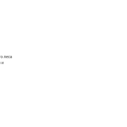
го леса
 и