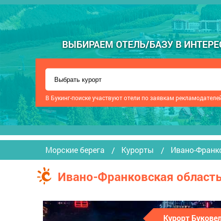
ВЫБИРАЕМ ОТЕЛЬ/БАЗУ В ИНТЕРЕС
В Букинг-поиске участвуют отели по заявкам рекламодателе
Морские берега
Курорты
Ивано-Франк
Ивано-Франковская область
Курорт Букове