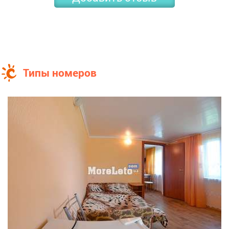
Раїса
м. Кодима
Відпочивали у 2025 році. ДУЖЕ СПОДОБАЛОСЬ. Місце
дуже тихе затишне просто чудово. море зовсім
рядом.У цьому році також плануем їхати до них. Ціна
нас здивувала дуже дешево.
Типы номеров
29.06.2020
Анна
Отдыхали 2 дня в июне. Выходные провели
прекрасно. Море в трёх минутах ходьбы от базы.
Пляж широкий и чистый. Территория базы уютная и
тихая, достаточно зелени. В номерах чисто.
Отзывчивый персонал. Большое спасибо Янине и
Анатолию. Очень понравилось. Рекомендую.
04.07.2018