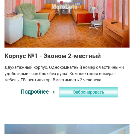
05.04.2018
Виктор и Ирина
Хорошо, что есть туристический каталог Морские
берега Мы смогли в нем найти для отдыха базу.
Теперь всегда будем останавливаться в Зюйде.
Корпус №1 - Эконом 2-местный
Понравилось. Передаю привет хозяину - Анатолию
Михайловичу.
Двухэтажный корпус. Однокомнатный номер с частичными
удобствами - сан блок без душа. Комплектация номера -
мебель, ТВ, вентилятор. Вместимость 2 человека.
Подробнее
Забронировать