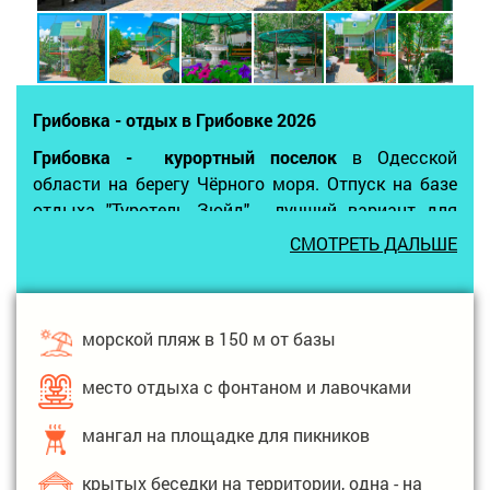
Грибовка - отдых в Грибовке 2026
Грибовка - курортный поселок
в Одесской
области на берегу Чёрного моря. Отпуск на базе
отдыха "Туротель Зюйд" - лучший вариант для
проведения семейного отдыха на море в Грибовке
СМОТРЕТЬ ДАЛЬШЕ
Одесской области. База имеет небольшую, но
уютную территорию с мангальной площадкой,
беседками. На базе отдыха в отдельном
морской пляж в 150 м от базы
помещении оборудована общая кухня для
самостоятельного приготовления еды туристами.
место отдыха с фонтаном и лавочками
Расположен Туротель Зюйд
находится в уютном
местечке, здесь предлагают летний
семейный
мангал на площадке для пикников
отдых в Грибовке
рядом с морем - расположена
база в 150 метрах от песчаного пляжа и моря.
крытых беседки на территории, одна - на