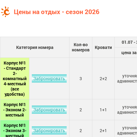
Цены на отдых - сезон 2026
01.07 -
Кол-во
Категория номера
Кровати
номеров
цена за
Корпус №1
- Стандарт
2-
уточня
комнатный
Забронировать
3
2+2
админист
4-местный
(все
удобства)
Корпус №1
уточня
- Эконом 2-
Забронировать
2
1+1
админист
местный
Корпус №1
уточня
- Эконом 3-
Забронировать
2
2+1
админист
местный