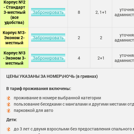
Корпус №2
- Стандарт
уточня
3-местный
Забронировать
8
2, 1+1
админист
(все
удобства)
Корпус №3-
уточня
Эконом 2-
Забронировать
2
2
админист
местный
Корпус №3
уточня
- Эконом 3-
Забронировать
4
2+1
админист
местный
ЦЕНЫ УКАЗАНЫ ЗА НОМЕР\НОЧЬ (в гривнах)
В тариф проживания включены:
проживание в номере выбранной категории
пользование беседками с мангалами и другими местами от
парковкой для авто
Дети:
до 3 лет с двумя взрослыми без предоставления спального 