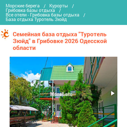
Морские берега
Курорты
Грибовка базы отдыха
Все отели - Грибовка базы отдыха
База отдыха Туротель Зюйд
Семейная база отдыха "Туротель
Зюйд" в Грибовке 2026 Одесской
области