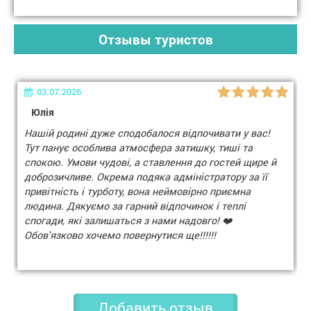
Отзывы туристов
03.07.2026
Юлія
Нашій родині дуже сподобалося відпочивати у вас!
Тут панує особлива атмосфера затишку, тиші та
спокою. Умови чудові, а ставлення до гостей щире й
доброзичливе. Окрема подяка адміністратору за її
привітність і турботу, вона неймовірно приємна
людина. Дякуємо за гарний відпочинок і теплі
спогади, які залишаться з нами надовго! ❤️
Обов'язково хочемо повернутися ще!!!!!!
23.06.2026
Добавить отзыв