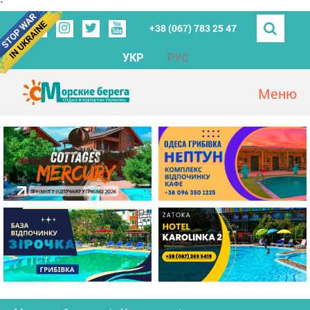
`
+38 (067) 783 25 47
УКР
РУС