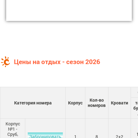
Цены на отдых - сезон 2026
Кол-во
Категория номера
Корпус
Кровати
т
номеров
бу
Корпус
№1 -
Сруб,
Забронировать
1
8
2+2