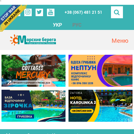
`
+38 (067) 481 21 51
УКР
РУС