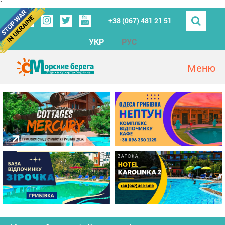
`
+38 (067) 481 21 51
УКР
РУС