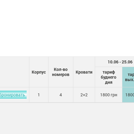
10.06 - 25.06
Кол-во
Корпус
Кровати
тариф
номеров
та
буднего
вых.
дня
бронировать
1
4
2+2
1800 грн
1800