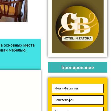
ва основных места
дован мебелью,
Бронирование