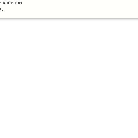
й кабиной
ец