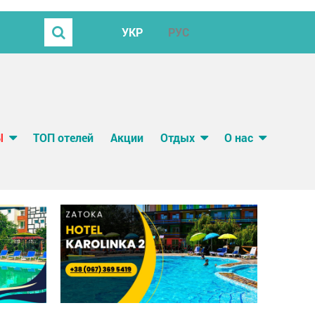
УКР
РУС
Ы
ТОП отелей
Акции
Отдых
О нас