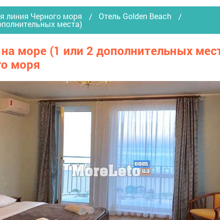
я линия Черного моря
Отель Golden Beach
дополнительных места)
а море (1 или 2 дополнительных места)
го моря