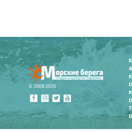
К
А
К
О
© 2008-2026
К
О
Т
В