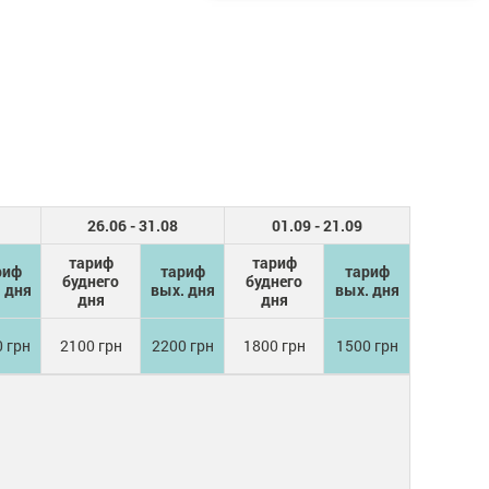
26.06 - 31.08
01.09 - 21.09
тариф
тариф
риф
тариф
тариф
буднего
буднего
 дня
вых. дня
вых. дня
дня
дня
 грн
2100 грн
2200 грн
1800 грн
1500 грн