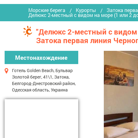
Морские берега
Курорты
Затока перва
Делюкс 2-местный с видом на море (1 или 2 
"Делюкс 2-местный с видом н
Затока первая линия Черно
Местонахождение
Готель Golden Beach, Бульвар
Золотой берег, 41\1, Затока,
Белгород-Днестровский район,
Одесская область, Украина