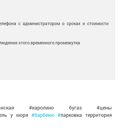
елефона с администратором о сроках и стоимости
облюдения этого временного промежутка
анская #каролино бугаз #цены
тель у моря
#барбекю #
парковка территория