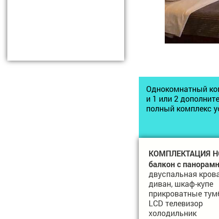
Однокомнатный ком
и 1 или 2 дополнит
полный комплекс у
КОМПЛЕКТАЦИЯ Н
балкон с панорам
двуспальная кров
диван, шкаф-купе
прикроватные тум
LCD телевизор
холодильник