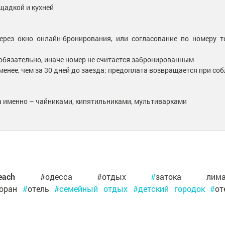
щадкой и кухней
рез окно онлайн-бронирования, или согласование по номеру т
 обязательно, иначе номер не считается забронированным
 менее, чем за 30 дней до заезда; предоплата возвращается при с
 а именно – чайниками, кипятильниками, мультиварками
ach
#одесса #отдых
#
затока лим
торан
#
отель
#семейный отдых #детский городок #
о