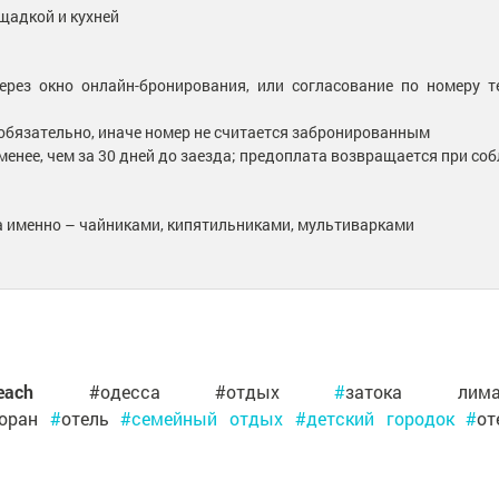
щадкой и кухней
рез окно онлайн-бронирования, или согласование по номеру т
 обязательно, иначе номер не считается забронированным
 менее, чем за 30 дней до заезда; предоплата возвращается при с
 а именно – чайниками, кипятильниками, мультиварками
ach
#одесса #отдых
#
затока лим
торан
#
отель
#семейный отдых #детский городок #
о