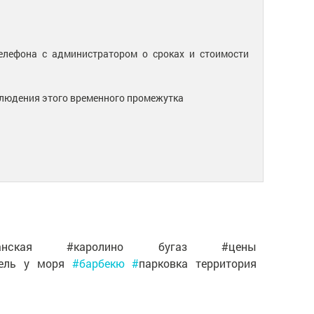
елефона с администратором о сроках и стоимости
облюдения этого временного промежутка
анская #каролино бугаз #цены
тель у моря
#барбекю #
парковка территория