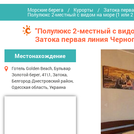
Морские берега
Курорты
Затока перва
Полулюкс 2-местный с видом на море (1 или 
"Полулюкс 2-местный с видом
Затока первая линия Черно
Местонахождение
Готель Golden Beach, Бульвар
Золотой берег, 41\1, Затока,
Белгород-Днестровский район,
Одесская область, Украина