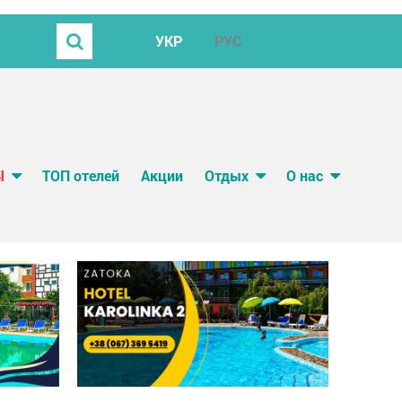
УКР
РУС
Ы
ТОП отелей
Акции
Отдых
О нас