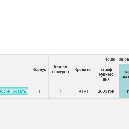
10.06 - 25.06
Кол-во
Корпус
Кровати
тариф
номеров
та
буднего
вых
дня
абронировать
1
4
1+1+1
2000 грн
г