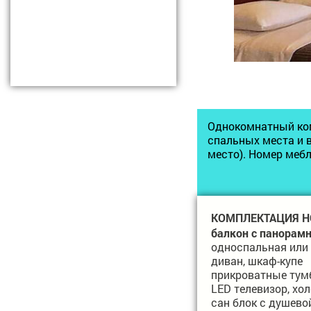
Однокомнатный ком
спальных места и в
место). Номер меб
КОМПЛЕКТАЦИЯ Н
балкон с панорам
односпальная или
диван, шкаф-купе
прикроватные тум
LED телевизор, хо
сан блок с душево