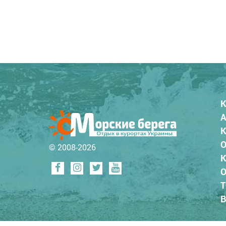
К
А
К
О
© 2008-2026
К
О
Т
В