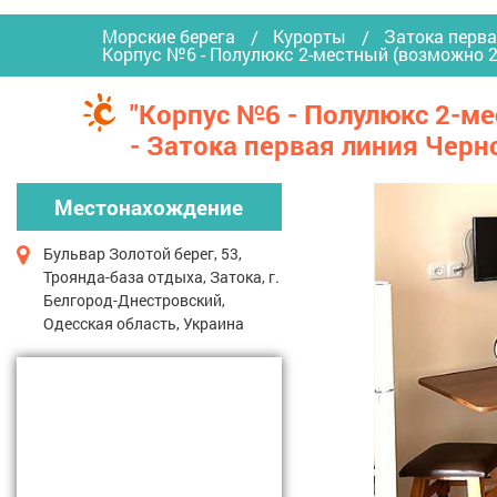
Морские берега
Курорты
Затока перва
Корпус №6 - Полулюкс 2-местный (возможно 
"Корпус №6 - Полулюкс 2-ме
- Затока первая линия Черн
Местонахождение
Бульвар Золотой берег, 53,
Троянда-база отдыха, Затока, г.
Белгород-Днестровский,
Одесская область, Украина