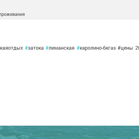
ь проживания
скаяотдых
#
затока
#
лиманская
#
каролино-бкгаз #цены 