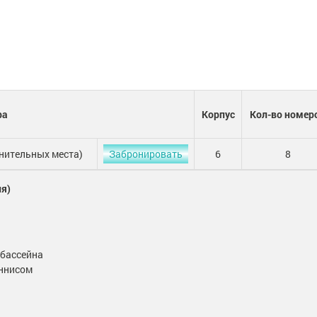
ра
Корпус
Кол-во номер
нительных места)
Забронировать
6
8
я)
 бассейна
еннисом