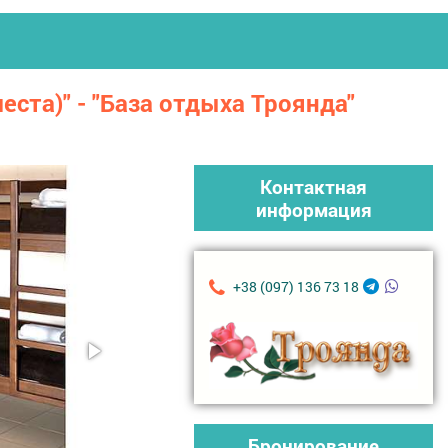
ста)" - "База отдыха Троянда"
Контактная
информация
+38 (097) 136 73 18
Бронирование