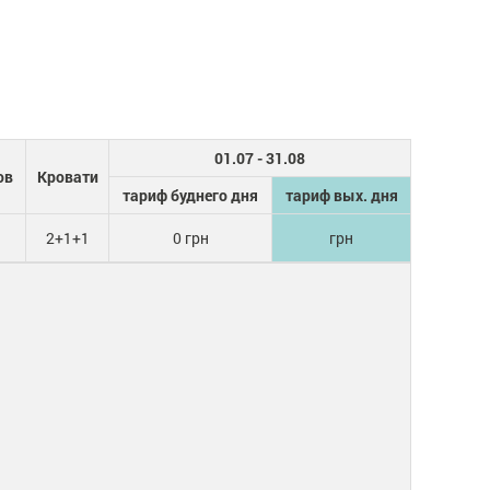
01.07 - 31.08
ов
Кровати
тариф буднего дня
тариф вых. дня
2+1+1
0 грн
грн