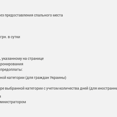
 без предоставления спального места
грн. в сутки
 указанному на странице
бронирования
 предоплаты:
ой категории (для граждан Украины)
е выбранной категории с учетом количества дней (для иностранн
я
дминистратором