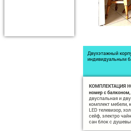
Двухэтажный корпу
индивидуальным ба
КОМПЛЕКТАЦИЯ Н
номер с балконом,
двуспальная и дву
комплект мебели, 
LED
телевизор, хо
сейф, электро чай
сан блок с душев