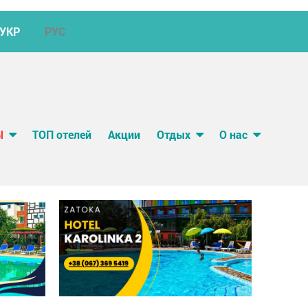
УКР
РУС
Ы
ТОП отелей
Акции
Отдых
О нас