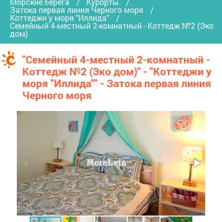
Морские берега
Курорты
Затока первая линия Черного моря
Коттеджи у моря "Иллида"
Семейный 4-местный 2-комнатный - Коттедж №2 (Эко
дом)
"Семейный 4-местный 2-комнатный -
Коттедж №2 (Эко дом)" - "Коттеджи у
моря "Иллида"" - Затока первая линия
Черного моря