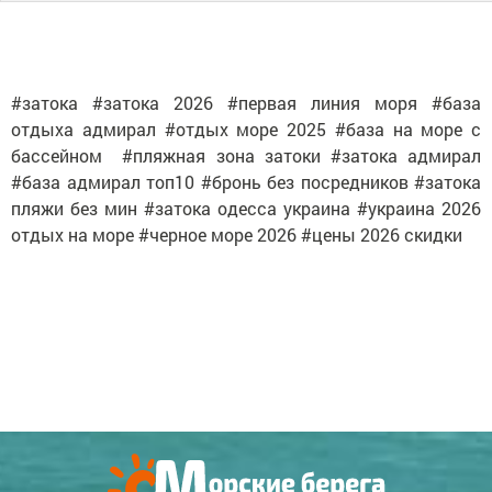
#затока #затока 2026 #первая линия моря #база
отдыха адмирал #отдых море 2025 #база на море с
бассейном #пляжная зона затоки #затока адмирал
#база адмирал топ10 #бронь без посредников #затока
пляжи без мин #затока одесса украина #украина 2026
отдых на море #черное море 2026 #цены 2026 скидки