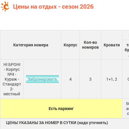
Цены на отдых - сезон 2026
Кол-во
Категория номера
Корпус
Кровати
т
номеров
бу
НІ БРОНІ
- Корпус
№4 -
Кураж -
Забронировать
4
3
1+1, 2
Стандарт
2-
местный
5
Есть паркинг
а
ЦЕНЫ УКАЗАНЫ ЗА НОМЕР В СУТКИ (надо уточнять)