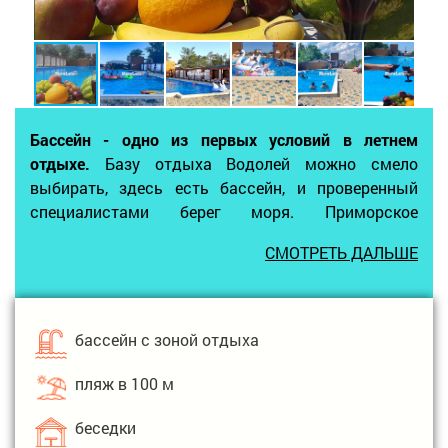
Бассейн - одно из первых условий в летнем
отдыхе.
Базу отдыха Водолей можно смело
выбирать, здесь есть бассейн, и проверенный
специалистами берег моря. Приморское
Измаилского района официально открыто для
СМОТРЕТЬ ДАЛЬШЕ
летнего морского отдыха. Курортное село
Приморское - это особый уголок вблизи
Дунайского биосферного заповедника и места
слияния реки Дунай и Черного моря. С базы
бассейн с зоной отдыха
отдыха есть выход на песчаный пляж. Поэтому
курорт привлекает семьи с детьми, любителей
пляж в 100 м
спокойного морского отдыха.
Территория базы огорожена и закрыта. К услугам
беседки