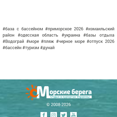
#база с бассейном #приморское 2026 #измаильский
район #одесская область #украина #базы отдыха
#Водограй #море #пляж #черное море #отпуск 2026
#бассейн #туризм #дунай
© 2008-2026