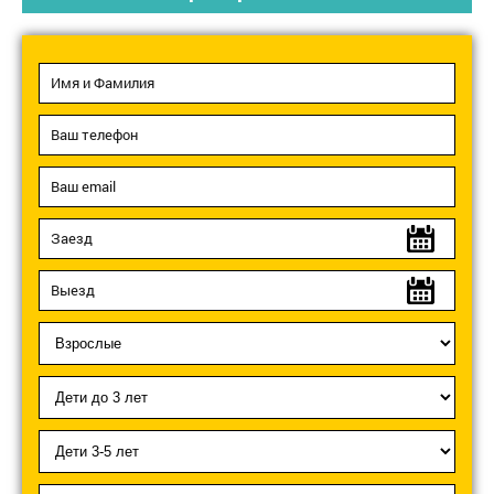
с базой.
Включены в тариф
проживания такие
стандартные услуги, как пользование мангальной
зоной, Wi-fi, парковкой, бассейном, детской
площадкой, деревянными беседками. Есть и
отдельно оплачиваемые услуги - коммунальный
сбор за детей возрастом до трех лет,
проживающих с родителями без предоставления
спального места.
ЦЕНЫ 2026 (в грн\1чел\сутки)
Типы номерів
11.07-31.08
01.09-15.09
Стандарт 2-м
2200 (1100)
1600 (800)
Стандарт 3-м
3300 (1100)
2400 (900)
Стандарт 4-м
4000 (1000)
3000 (750)