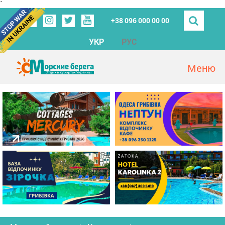
`
+38 096 000 00 00
УКР
РУС