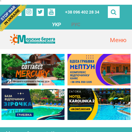
`
+38 096 402 28 34
УКР
РУС