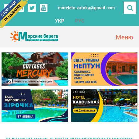
moreleto.zatoka@gmail.com
УКР
РУС