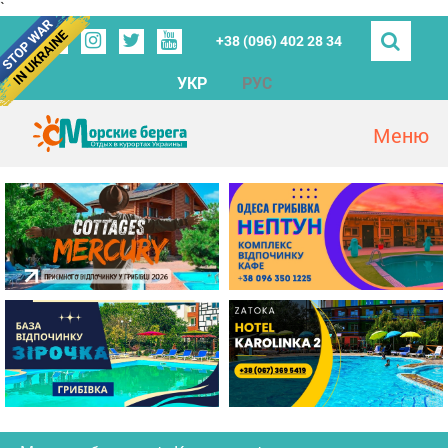
`
+38 (096) 402 28 34
УКР
РУС