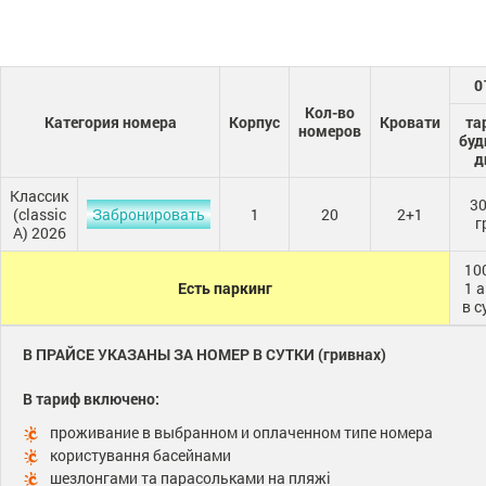
0
Кол-во
Категория номера
Корпус
Кровати
та
номеров
буд
д
Классик
3
(сlassic
Забронировать
1
20
2+1
г
A) 2026
10
Есть паркинг
1 
в с
В ПРАЙСЕ УКАЗАНЫ ЗА НОМЕР В СУТКИ (гривнах)
В тариф включено:
проживание в выбранном и оплаченном типе номера
користування басейнами
шезлонгами та парасольками на пляжі