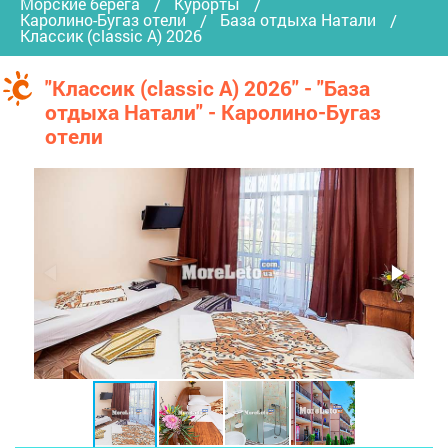
Морские берега
Курорты
Каролино-Бугаз отели
База отдыха Натали
Классик (сlassic A) 2026
"Классик (сlassic A) 2026" - "База
отдыха Натали" - Каролино-Бугаз
отели