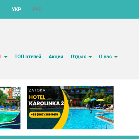
УКР
РУС
Ы
ТОП отелей
Акции
Отдых
О нас