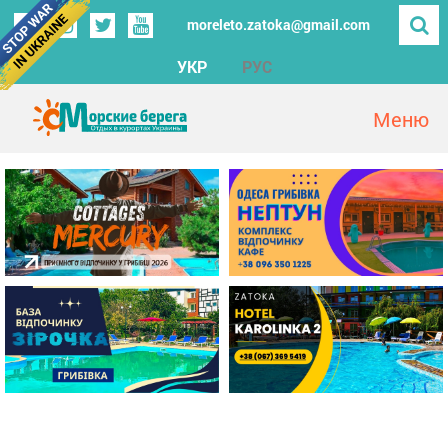
moreleto.zatoka@gmail.com
УКР
РУС