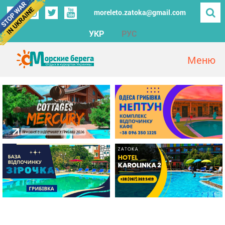
moreleto.zatoka@gmail.com
УКР
РУС