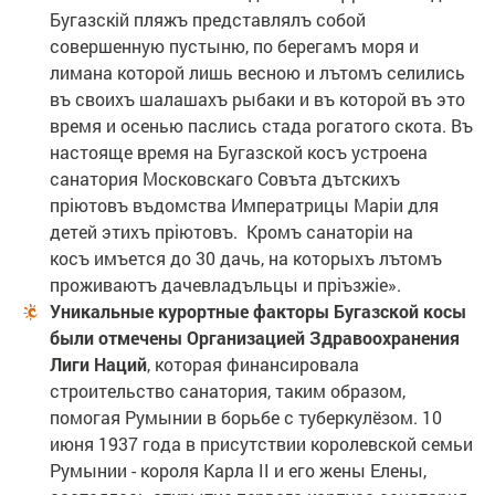
Бугазскій пляжъ представлялъ собой
совершенную пустыню, по берегамъ моря и
лимана которой лишь весною и лътомъ селились
въ своихъ шалашахъ рыбаки и въ которой въ это
время и осенью паслись стада рогатого скота. Въ
настояще время на Бугазской косъ устроена
санатория Московскаго Совъта дътскихъ
пріютовъ въдомства Императрицы Маріи для
детей этихъ пріютовъ. Кромъ санаторіи на
косъ имъется до 30 дачь, на которыхъ лътомъ
проживаютъ дачевладъльцы и пріъзжіе».
Уникальные курортные факторы Бугазской косы
были отмечены Организацией Здравоохранения
Лиги Наций
, которая финансировала
строительство санатория, таким образом,
помогая Румынии в борьбе с туберкулёзом. 10
июня 1937 года в присутствии королевской семьи
Румынии - короля Карла II и его жены Елены,