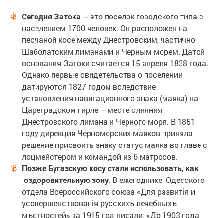
Сегодня Затока
– это поселок городского типа с
населением 1700 человек. Он расположен на
песчаной косе между Днестровским, частично
Шаболатским лиманами и Черным морем. Датой
основания Затоки считается 15 апреля 1838 года.
Однако первые свидетельства о поселении
датируются 1827 годом вследствие
установления навигационного знака (маяка) на
Цареградском гирле – месте слияния
Днестровского лимана и Черного моря. В 1851
году дирекция Черноморских маяков приняла
решение присвоить знаку статус маяка во главе с
лоцмейстером и командой из 6 матросов.
Позже Бугазскую косу стали использовать, как
оздоровительную зону
. В ежегоднике Одесского
отдела Всероссийского союза «Для развитія и
усовершенствованія русскихъ лечебныхъ
мъстностей» за 1915 год писали: «До 1903 года