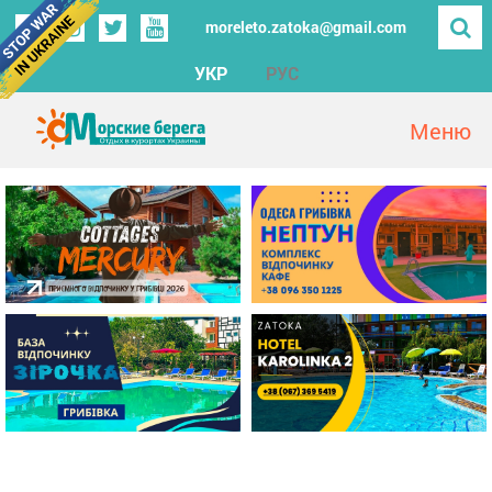
moreleto.zatoka@gmail.com
УКР
РУС