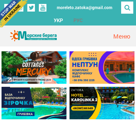
moreleto.zatoka@gmail.com
УКР
РУС