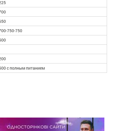
225
700
650
700-750-750
500
200
500 с полным питанием