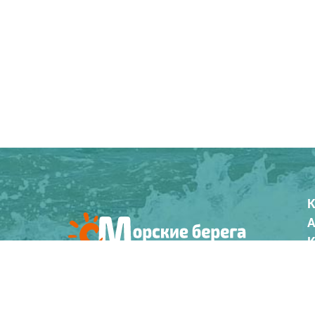
К
А
К
О
© 2008-2026
К
О