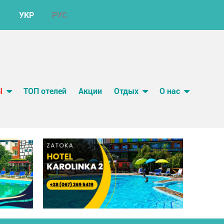
УКР
РУС
Ы
ТОП отелей
Акции
Отдых
О нас