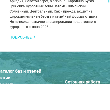
Аркадия, Золотой берег, в регионе - Каролино-Бугаз,
Грибовка, курортные зоны Затоки - Лиманский,
Солнечный, Центральный. Как и прежде, акцент на
широкие песчаные берега и семейный формат отдыха.
Но не все однозначно в планировании предстоящего
курортного сезона 2026...
ПОДРОБНЕЕ
аталог баз и отелей
кции
Сезонная работа
урорты
О нас
тели на море 2026
Добавить отель
арпаты отдых
Контакты
тели в центре Украины