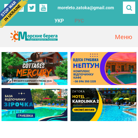
moreleto.zatoka@gmail.com
УКР
РУС