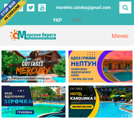
moreleto.zatoka@gmail.com
УКР
РУС