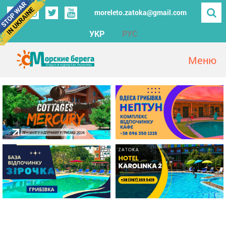
moreleto.zatoka@gmail.com
УКР
РУС