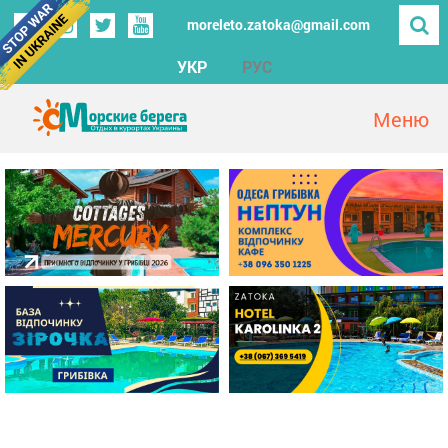
moreleto.zatoka@gmail.com
УКР
РУС