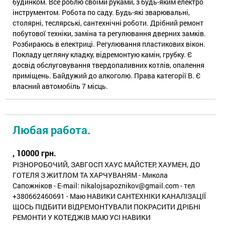
будинком. Все роблю своїми руками, з будь-яким електро
інструментом. Робота по саду. Будь-які зварювальні,
столярні, теслярські, сантехнічні роботи. Дрібний ремонт
побутової техніки, заміна та регулювання дверних замків.
Розбираюсь в електриці. Регулювання пластикових вікон.
Покладу цегляну кладку, відремонтую камін, грубку. Є
досвід обслуговування твердопаливних котлів, опалення
приміщень. Байдужий до алкоголю. Права категорії В. Є
власний автомобіль 7 місць.
Любая работа.
, 10000 грн.
РІЗНОРОБОЧИЙ, ЗАВГОСП ХАУС МАЙСТЕР, ХАУМЕН, ДО
ГОТЕЛЯ З ЖИТЛОМ ТА ХАРЧУВАНЯМ - Микола
Сапожніков - E-mail: nikalojsapoznikov@gmail.com - тел
+380662460691 - Маю НАВИКИ САНТЕХНІКИ КАНАЛІЗАЦІЇ
ЩОСЬ ПІДБИТИ ВІДРЕМОНТУВАЛИ ПОКРАСИТИ ДРІБНІ
РЕМОНТИ У КОТЕДЖІВ МАЮ УСІ НАВИКИ