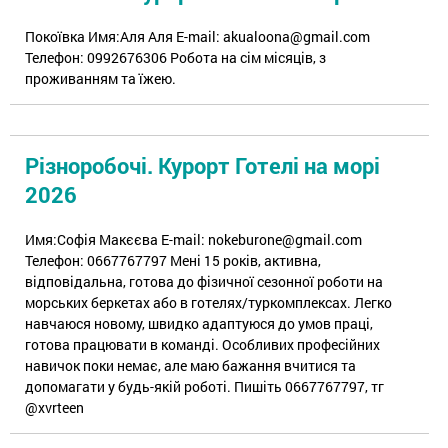
Покоївка Имя:Аля Аля E-mail: akualoona@gmail.com
Телефон: 0992676306 Робота на сім місяців, з
проживанням та їжею.
Різноробочі. Курорт Готелі на морі
2026
Имя:Софія Макєєва E-mail: nokeburone@gmail.com
Телефон: 0667767797 Мені 15 років, активна,
відповідальна, готова до фізичної сезонної роботи на
морських беркетах або в готелях/туркомплексах. Легко
навчаюся новому, швидко адаптуюся до умов праці,
готова працювати в команді. Особливих професійних
навичок поки немає, але маю бажання вчитися та
допомагати у будь-якій роботі. Пишіть 0667767797, тг
@xvrteen