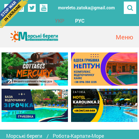
moreleto.zatoka@gmail.com
УКР
РУС
Морські береги
Робота-Карпати-Море