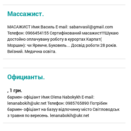
Массажист.
МАСАЖИСТ Имя:Василь E-mail: sabanvasil@gmail.com
Телефон: 0966454155 Сертифікований масажист!!!Шукаю
достойно оплачувану роботу в курортах Карпат(
Моршин): чи Яремче, Буковель... Досвід роботи 28 років.
Виїзний. Медична освіта.
Официанты.
, 1 грн.
бармен- офіціант Имя:Olena Nabokykh E-mail:
lenanabokih@ukr.net Телефон: 0985765890 Потрібен
бармен- офіціант на базуу відпочинку місто Світловодськ
з травня по вересень. lenanabokih@ukr.net