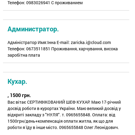
Телефон: 0983026941 С проживанием
Администратор.
Адміністратор Имя:Інна E-mail: zaricka.i@cloud.com
Телефон: 0673511851 Проживання, харчування, висока
заробітна плата
Кухар.
, 1500 грн.
Вас вітає СЕРТИФІКОВАНИЙ ШЕФ КУХАР. Маю 17-річний
досвід роботи в курортах України. Маю великий досвід у
відкриті закладу з "НУЛЯ". т. 0965655848. Оплата: від
1500грн/день+компенсація оплати житла, як що для
роботи я їду в інше місто. 0965655848 Олег Леонідович.