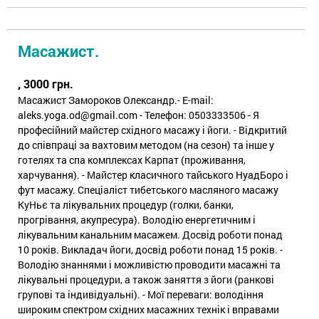
Масажист.
, 3000 грн.
Масажист Замороков Олександр.- E-mail:
aleks.yoga.od@gmail.com - Телефон: 0503333506 - Я
професійний майстер східного масажу і йоги. - Відкритий
до співпраці за вахтовим методом (на сезон) та інше у
готелях та спа комплексах Карпат (проживання,
харчування). - Майстер класичного тайського НуадБоро і
фут масажу. Спеціаліст тибетського масляного масажу
КуНьє та лікувальних процедур (голки, банки,
прогрівання, акупресура). Володію енергетичним і
лікувальним канальним масажем. Досвід роботи понад
10 років. Викладач йоги, досвід роботи понад 15 років. -
Володію знаннями і можливістю проводити масажні та
лікувальні процедури, а також заняття з йоги (ранкові
групові та індивідуальні). - Мої переваги: володіння
широким спектром східних масажних технік і вправами