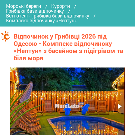
Морські береги
Курорти
Грибівка бази відпочинку
Всі готелі - Грибівка бази відпочинку
Комплекс відпочинку «Нептун»
Відпочинок у Грибівці 2026 під
Одесою - Комплекс відпочиноку
«Нептун» з басейном з підігрівом та
біля моря