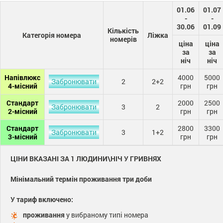
01.06
01.07
-
-
30.06
01.09
Кількість
Категорія номера
Ліжка
номерів
ціна
ціна
за
за
ніч
ніч
Напівлюкс
4000
5000
Забронювати
2
2+2
4-місний
грн
грн
Стандарт
2000
2500
Забронювати
3
2
2-місний
грн
грн
Стандарт
2800
3300
Забронювати
3
1+2
3-місний
грн
грн
ЦІНИ ВКАЗАНІ ЗА 1 ЛЮДИНИ\НІЧ У ГРИВНЯХ
Мінімальний термін проживання три доби
У тариф включено:
проживання
у вибраному типі номера