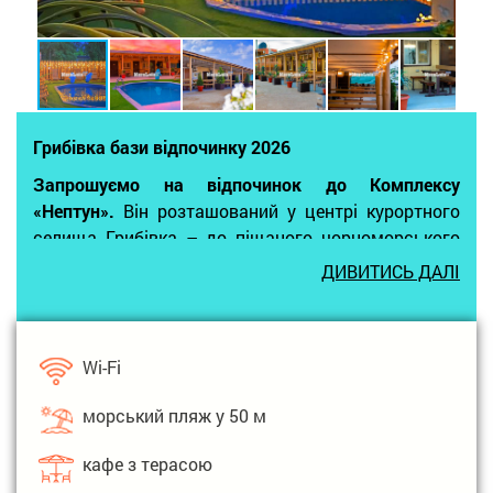
Грибівка бази відпочинку 2026
Запрошуємо на відпочинок до Комплексу
«Нептун».
Він розташований у центрі курортного
селища Грибівка – до піщаного чорноморського
пляжу одна хвилина ходьби. У 2025 році в
ДИВИТИСЬ ДАЛІ
комплексі було проведено реконструкцію. Якщо
раніше "Нептун" був міні готелем, то сьогодні це
Відпочинковий комплекс з багатьма
Wi-Fi
туристичними послугами.
Гостям пропонує комфортне розміщення
у 2-3-4-5-
морський пляж у 50 м
місних номерах, що розташовані в
одноповерховому корпусі.
кафе з терасою
Кожен номер має окремий вихід на територію та