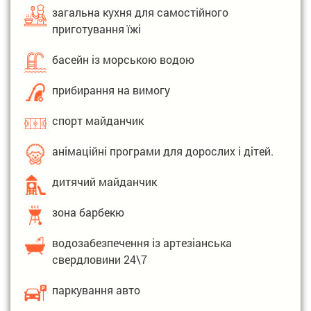
власну затишну терасу — ідеальне місце для
загальна кухня для самостійного
ранкової кави чи вечірнього відпочинку на
приготування їжі
свіжому повітрі.
басейн із морською водою
Номерний фонд:
Усі номери укомплектовані ТБ, холодильниками,
прибирання на вимогу
кондиціонерами. Комплекс з інтер'єром в еко-стилі
з просторими терасами біля кожного номера.
спорт майданчик
Стандарт – оптимальний комфорт за
анімаційні програми для дорослих і дітей.
доступною ціною (усі зручності в номері)
дитячий майданчик
Напівлюкс — для тих, хто цінує підвищений
рівень зручностей (усі зручності в номері)
зона барбекю
Харчування
водозабезпечення із артезіанська
Гості можуть самостійно готувати їжу на
свердловини 24\7
облаштованій кухні, яка оснащена всім
необхідним: побутовою технікою та посудом.
паркування авто
Гості також можуть скористуватися зоною BBQ