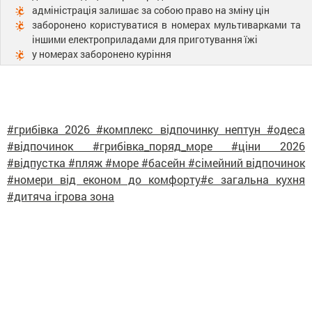
адміністрація залишає за собою право на зміну цін
заборонено користуватися в номерах мультиварками та
іншими електроприладами для приготування їжі
у номерах заборонено куріння
#грибівка 2026 #комплекс відпочинку нептун #одеса
#відпочинок #грибівка_поряд_море #ціни 2026
#відпустка #пляж #море #басейн #сімейний відпочинок
#номери від економ до комфорту#є загальна кухня
#дитяча ігрова зона