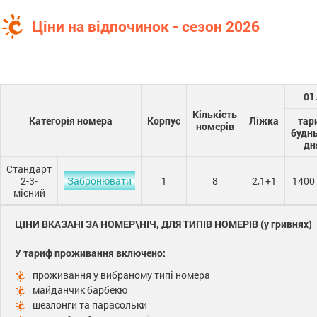
Ціни на відпочинок - сезон 2026
01
Кількість
Категорія номера
Корпус
Ліжка
тар
номерів
будн
дн
Стандарт
2-3-
Забронювати
1
8
2,1+1
1400
місний
ЦІНИ ВКАЗАНІ ЗА НОМЕР\НІЧ, ДЛЯ ТИПІВ НОМЕРІВ (у гривнях)
У тариф проживання включено:
проживання у вибраному типі номера
майданчик барбекю
шезлонги та парасольки