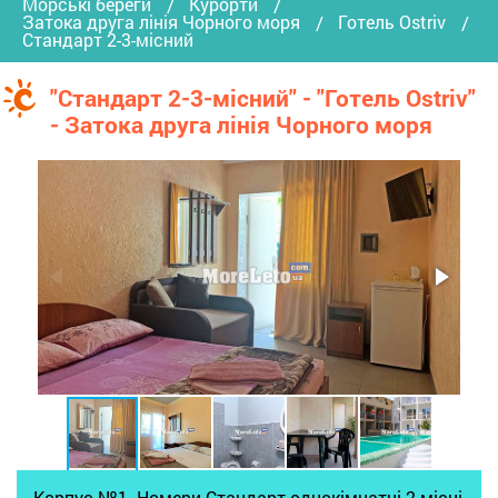
Морські береги
Курорти
Затока друга лінія Чорного моря
Готель Ostriv
Стандарт 2-3-місний
"Стандарт 2-3-місний" - "Готель Ostriv"
- Затока друга лінія Чорного моря
Корпус №1. Номери Стандарт однокімнатні 2-місні