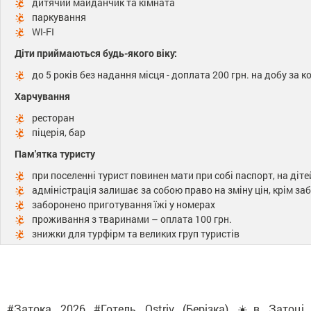
дитячий майданчик та кімната
паркування
WI-FI
Діти приймаються будь-якого віку:
до 5 років без надання місця - доплата 200 грн. на добу за 
Харчування
ресторан
піцерія, бар
Пам'ятка туристу
при поселенні турист повинен мати при собі паспорт, на діт
адміністрація залишає за собою право на зміну цін, крім з
заборонено приготування їжі у номерах
проживання з тваринами – оплата 100 грн.
знижки для турфірм та великих груп туристів
#Затока 2026 #Готель Ostriv (Берізка) ☀️в Затоці