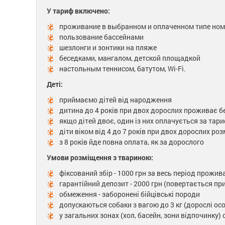
У тариф включено:
проживание в выбранном и оплаченном типе но
пользование бассейнами
шезлонги и зонтики на пляже
беседками, мангалом, детской площадкой
настольным теннисом, батутом, Wi-Fi.
Деті:
приймаємо дітей від народження
дитина до 4 років при двох дорослих проживає б
якщо дітей двоє, один із них оплачується за та
діти віком від 4 до 7 років при двох дорослих р
з 8 років йде повна оплата, як за дорослого
Умови розміщення з твариною:
фіксований збір - 1000 грн за весь період прожи
гарантійний депозит - 2000 грн (повертається пр
обмеження - заборонені бійцівські породи
допускаються собаки з вагою до 3 кг (дорослі ос
у загальних зонах (хол, басейн, зони відпочинку