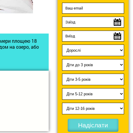
номери площею 18
дом на озеро, або
Надіслати