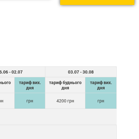
6.06 - 02.07
03.07 - 30.08
нього
тариф вих.
тариф буднього
тариф вих.
дня
дня
дня
рн
грн
4200 грн
грн