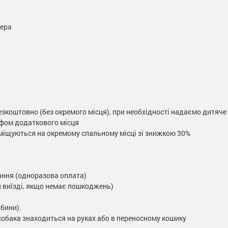
мера
езкоштовно (без окремого місця), при необхідності надаємо дитяч
рифом додаткового місця
озміщуються на окремому спальному місці зі знижкою 30%
вання (одноразова оплата)
и виїзді, якщо немає пошкоджень)
обини).
) собака знаходиться на руках або в переносному кошику