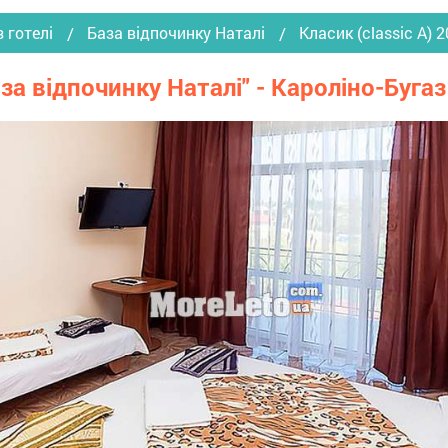
 готелі
База відпочинку Наталі
Класик (сlassic A) 
База відпочинку Наталі" - Кароліно-Бугаз