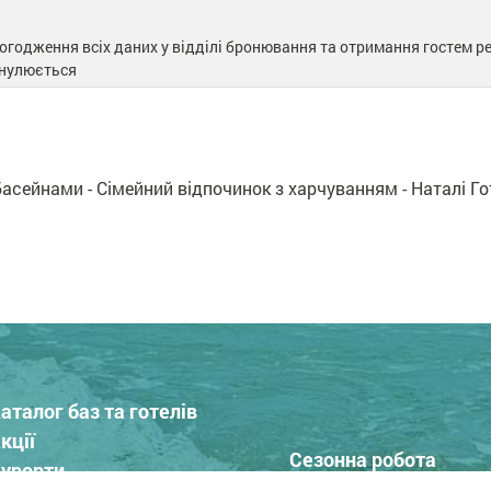
годження всіх даних у відділі бронювання та отримання гостем ре
анулюється
басейнами - Сімейний відпочинок з харчуванням - Наталі Го
аталог баз та готелів
кції
Сезонна робота
урорти
Про нас