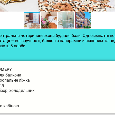
 Центральна чотириповерхова будівля бази. Однокімнатні 
тації – всі зручності, балкон з панорамним склінням та ви
кість 3 особи.
ОМЕРУ
для балкона
оспальне ліжка
іл
ізор, холодильник
ю кабіною