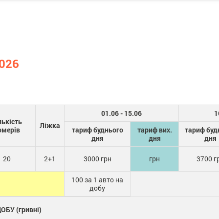
2026
01.06 - 15.06
1
лькість
Ліжка
омерів
тариф буднього
тариф вих.
тариф буд
дня
дня
дня
20
2+1
3000 грн
грн
3700 г
100 за 1 авто на
добу
ОБУ (гривні)