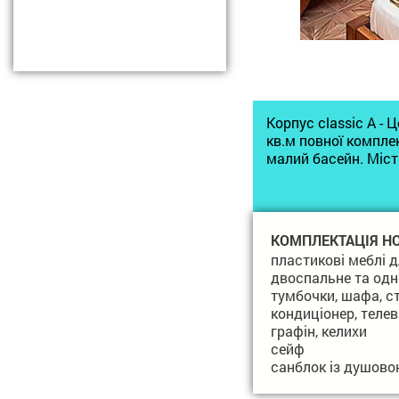
Корпус сlassic A -
кв.м повної комплек
малий басейн. Міст
КОМПЛЕКТАЦІЯ Н
пластикові меблі 
двоспальне та одн
тумбочки, шафа, ст
кондиціонер, телев
графін, келихи
сейф
санблок із душово