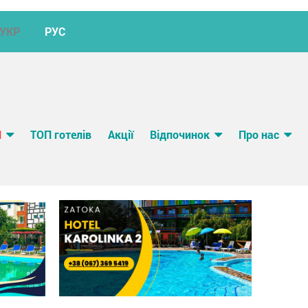
УКР
РУС
И
ТОП готелів
Акції
Відпочинок
Про нас