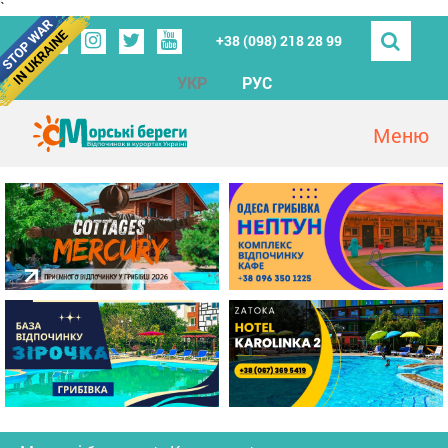
`
+38 (098) 218 28 99
УКР
РУС