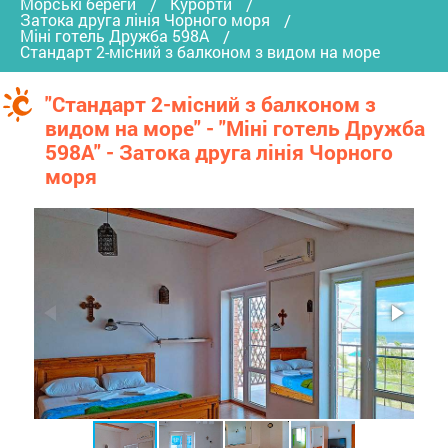
Морські береги
Курорти
Затока друга лінія Чорного моря
Міні готель Дружба 598А
Стандарт 2-місний з балконом з видом на море
"Стандарт 2-місний з балконом з
видом на море" - "Міні готель Дружба
598А" - Затока друга лінія Чорного
моря