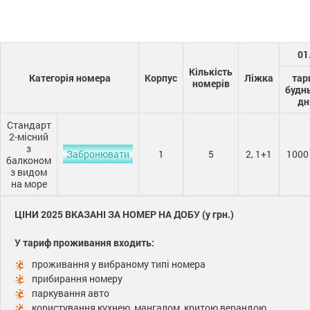
01
Кількість
Категорія номера
Корпус
Ліжка
тар
номерів
будн
дн
Стандарт
2-місний
з
Забронювати
1
5
2, 1+1
1000
балконом
з видом
на море
ЦІНИ 2025 ВКАЗАНІ ЗА НОМЕР НА ДОБУ (у грн.)
У тариф проживання входить:
проживання у вибраному типі номера
прибирання номеру
паркування авто
користування кухнею, мангалом, критою верандою