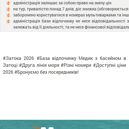
адміністрація залишає за собою право на зміну цін
на тур, тривалістю понад 7 днів, діє знижка (обговорюється
заборонено користуватися в номерах мультиварками та ін
адміністрація бази відпочинку не несе відповідальності
залежать від її діяльності; та не несе фінансової відповіда
#Затока 2026 #База відпочинку Медик з басейном в
Затоці #Друга лінія моря #Різні номери #Доступні ціни
2026 #Бронуємо без посередників!