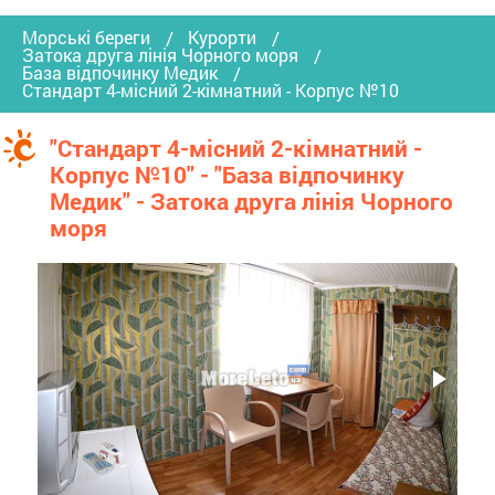
Морські береги
Курорти
Затока друга лінія Чорного моря
База відпочинку Медик
Стандарт 4-місний 2-кімнатний - Корпус №10
"Стандарт 4-місний 2-кімнатний -
Корпус №10" - "База відпочинку
Медик" - Затока друга лінія Чорного
моря