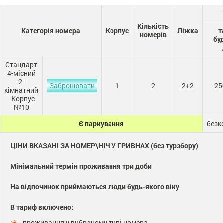
Кількість
Категорія номера
Корпус
Ліжка
т
номерів
бу
Стандарт
4-місний
2-
Забронювати
1
2
2+2
25
кімнатний
- Корпус
№10
Є паркування
безк
ЦІНИ ВКАЗАНІ ЗА НОМЕР\НІЧ У ГРИВНАХ (без турзбору)
Мінімальний термін проживання три доби
На відпочинок приймаються люди будь-якого віку
В тариф включено:
проживання у вибраному типі номера