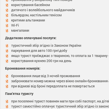
користування басейном
дитячого і волейбольного майданчиків
більярдом, настільним тенісом
критими альтанками
Wi-Fi
мангалами
Додатково оплачувані послуги:
туристичний збір згідно із Законом України
паркування для авто 100 грн\добу
якщо турист приїжджає з твариною, то оплата за 1 тварину –
користування кухнею 200 грн на день
Бронювання номерів:
бронювання лише від 3 ночей проживання
забронювати номер можна через вікно онлайн-бронювання а
при відмові від броні передоплата не повертається
Пам'ятка туристу
при поселенні турист повинен мати при собі паспорт, на діт
турист самостійно оплачує туристичний збір згідно із зако