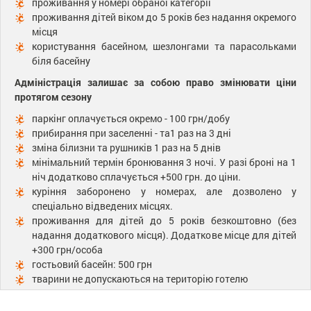
проживання у номері обраної категорії
проживання дітей віком до 5 років без надання окремого
місця
користування басейном, шезлонгами та парасольками
біля басейну
Адміністрація залишає за собою право змінювати ціни
протягом сезону
паркінг оплачується окремо - 100 грн/добу
прибирання при заселенні - та1 раз на 3 дні
зміна білизни та рушників 1 раз на 5 днів
мінімальний термін бронювання 3 ночі. У разі броні на 1
ніч додатково сплачується +500 грн. до ціни.
куріння заборонено у номерах, але дозволено у
спеціально відведених місцях.
проживання для дітей до 5 років безкоштовно (без
надання додаткового місця). Додаткове місце для дітей
+300 грн/особа
гостьовий басейн: 500 грн
тварини не допускаються на територію готелю