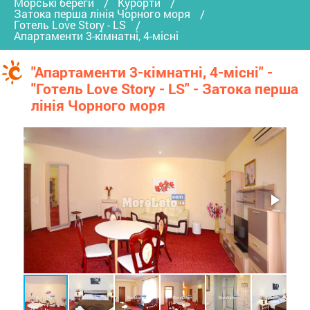
Морські береги
Курорти
Затока перша лінія Чорного моря
Готель Love Story - LS
Апартаменти 3-кімнатні, 4-місні
"Апартаменти 3-кімнатні, 4-місні" -
"Готель Love Story - LS" - Затока перша
лінія Чорного моря