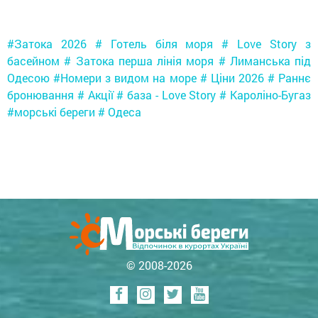
#Затока 2026 # Готель біля моря # Love Story з
басейном # Затока перша лінія моря # Лиманська під
Одесою #Номери з видом на море # Ціни 2026 # Раннє
бронювання # Акції # база - Love Story # Кароліно-Бугаз
#морські береги # Одеса
© 2008-2026