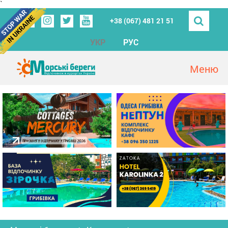
`
+38 (067) 481 21 51
УКР
РУС