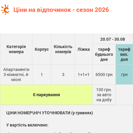
Ціни на відпочинок - сезон 2026
20.07 - 30.08
Категорія
Кількість
Корпус
Ліжка
тариф
тариф
номера
номерів
буднього
вих.
дня
дня
Апартаменти
3-кімнатні, 4-
1
3
1+1+1
6500 грн
грн
місні
100 грн.
Є паркування
за авто
на добу
ЦІНИ НОМЕР\НІЧ УТОЧНЮВАТИ (у гривнях)
У вартість включено: