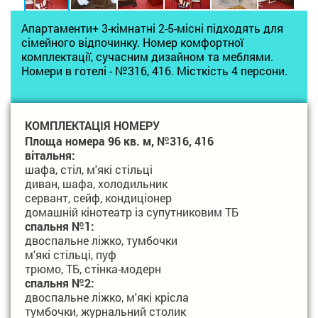
Апартаменти+ 3-кімнатні 2-5-місні підходять для
сімейного відпочинку. Номер комфортної
комплектації, сучасним дизайном та меблями.
Номери в готелі - №316, 416. Місткість 4 персони.
КОМПЛЕКТАЦІЯ НОМЕРУ
Площа номера 96 кв. м, №316, 416
вітальня:
шафа, стіл, м'які стільці
диван, шафа, холодильник
сервант, сейф, кондиціонер
домашній кінотеатр із супутниковим ТБ
спальня №1:
двоспальне ліжко, тумбочки
м'які стільці, пуф
трюмо, ТБ, стінка-модерн
спальня №2:
двоспальне ліжко, м'які крісла
тумбочки, журнальний столик