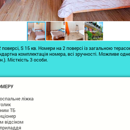
2 поверсі, S 15 кв. Номери на 2 поверсі із загальною терас
ндартна комплектація номера, всі зручності. Можливе одн
н.). Місткість 3 особи.
ОМЕРУ
оспальне ліжка
толик
ьним ТБ
иціонер
им відсіком
 приладдя