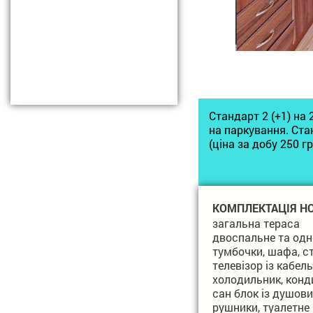
Стандарт 2 (+1) на 
на паркування. Ста
(ціна за добу 250 гр
КОМПЛЕКТАЦІЯ Н
загальна тераса
двоспальне та одн
тумбочки, шафа, с
телевізор із кабел
холодильник, конд
сан блок із душов
рушники, туалетне