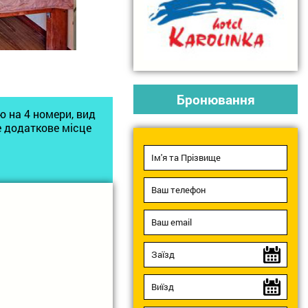
Бронювання
ою на 4 номери, вид
е додаткове місце