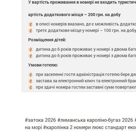
У вартість проживання в номері не входить туристич
артість додаткового місця – 200 грн. на добу
в описі номерів вказано, де є можливість додатк
третє додаткове місце у номері – 100 грн. на доб
Розміщення дітей:
дитина до 6 років проживає у номері з двома бат
дитина до 6 років проживає у номері з двома бат
Умови готелю:
при заселенні гостя адміністрація готелю бере деп
застава за електронний ключ та електронний брасл
при здачі номера гостем заставні суми повертаю
#затока 2026 #лиманська кароліно-бугаз 2026 #
на морі #каролінка 2 номери люкс стандарт ек