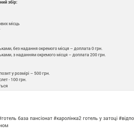
ний збір:
ових місць
у
ьками, без надання окремого місця – доплата 0 грн.
ьками, з наданням окремого місця – доплата 200 грн.
озит у розмірі – 500 грн.
ет - 100 грн.
ться
готель база пансіонат #каролінка2 готель у затоці #відп
оном