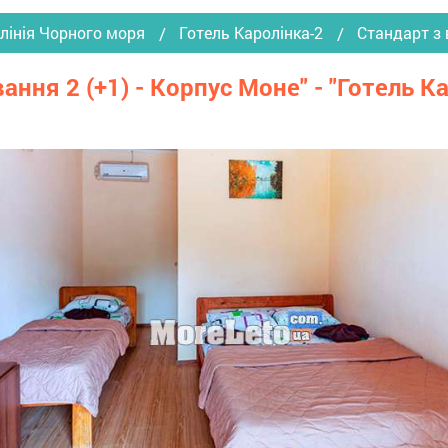
лінія Чорного моря
Готель Каролінка-2
Стандарт з 
ння 2 (+1) - Корпус Моне" - "Готель Ка