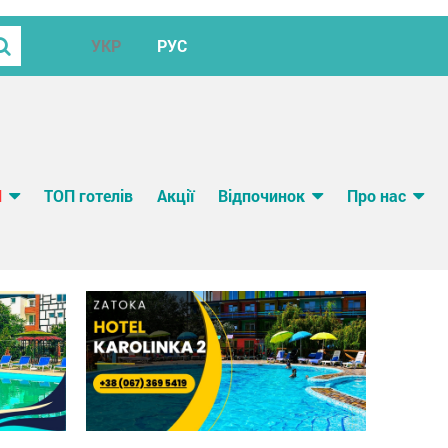
УКР
РУС
И
ТОП готелів
Акції
Відпочинок
Про нас