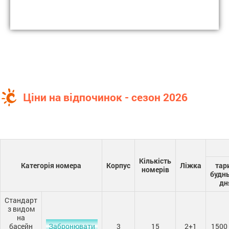
Ціни на відпочинок - сезон 2026
Кількість
Категорія номера
Корпус
Ліжка
тар
номерів
будн
дн
Стандарт
з видом
на
басейн
Забронювати
3
15
2+1
1500