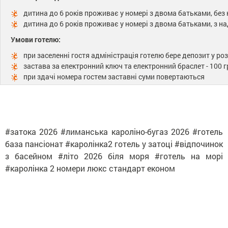
дитина до 6 років проживає у номері з двома батьками, без
дитина до 6 років проживає у номері з двома батьками, з н
Умови готелю:
при заселенні гостя адміністрація готелю бере депозит у роз
застава за електронний ключ та електронний браслет - 100 г
при здачі номера гостем заставні суми повертаються
#затока 2026 #лиманська кароліно-бугаз 2026 #готель
база пансіонат #каролінка2 готель у затоці #відпочинок
з басейном #літо 2026 біля моря #готель на морі
#каролінка 2 номери люкс стандарт економ