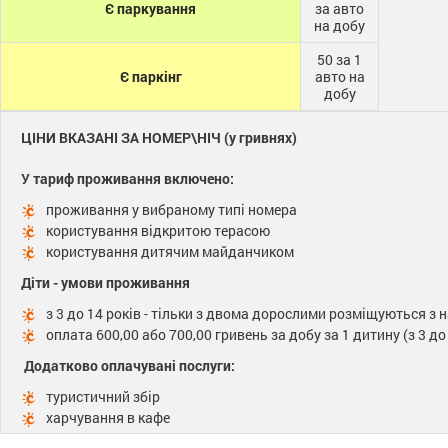
Є паркування
за авто
на добу
50 за 1
Є паркінг
авто на
добу
ЦІНИ ВКАЗАНІ ЗА НОМЕР\НІЧ (у гривнях)
У тариф проживання включено:
проживання у вибраному типі номера
користування відкритою терасою
користування дитячим майданчиком
Діти - умови проживання
з 3 до 14 років - тільки з двома дорослими розміщуються з
оплата 600,00 або 700,00 гривень за добу за 1 дитину (з 3 до
​​ Додатково оплачувані послуги:
туристичний збір
харчування в кафе