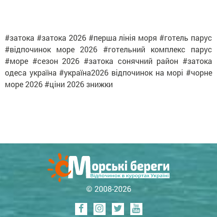
#затока #затока 2026 #перша лінія моря #готель парус
#відпочинок море 2026 #готельний комплекс парус
#море #сезон 2026 #затока сонячний район #затока
одеса ​​україна #україна2026 відпочинок на морі #чорне
море 2026 #ціни 2026 знижки
© 2008-2026