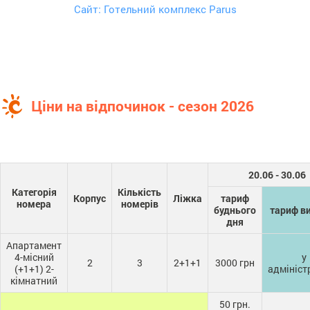
Сайт: Готельний комплекс Parus
Ціни на відпочинок - сезон 2026
20.06 - 30.06
Категорія
Кількість
Корпус
Ліжка
тариф
номера
номерів
буднього
тариф ви
дня
Апартамент
4-місний
у
2
3
2+1+1
3000 грн
(+1+1) 2-
адмініст
кімнатний
50 грн.