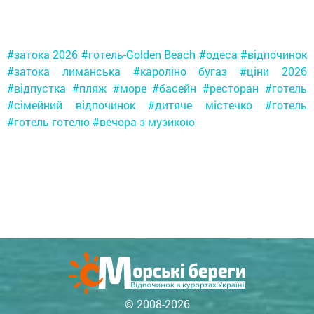
#затока 2026 #готель-Golden Beach #одеса ​​#відпочинок
#затока лиманська #кароліно бугаз #ціни 2026
#відпустка #пляж #море #басейн #ресторан #готель
#сімейний відпочинок #дитяче містечко #готель
#готель готелю #вечора з музикою
© 2008-2026