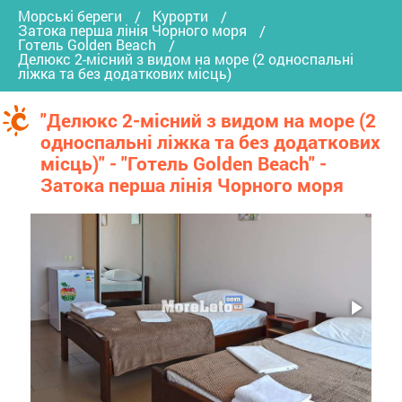
Морські береги
Курорти
Затока перша лінія Чорного моря
Готель Golden Beach
Делюкс 2-місний з видом на море (2 односпальні
ліжка та без додаткових місць)
"Делюкс 2-місний з видом на море (2
односпальні ліжка та без додаткових
місць)" - "Готель Golden Beach" -
Затока перша лінія Чорного моря