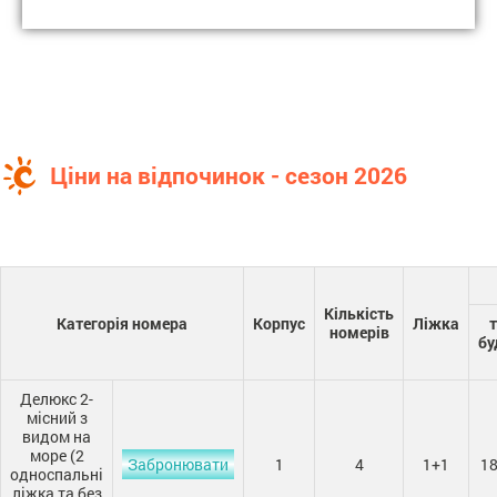
Ціни на відпочинок - сезон 2026
Кількість
Категорія номера
Корпус
Ліжка
номерів
бу
Делюкс 2-
місний з
видом на
море (2
Забронювати
1
4
1+1
18
односпальні
ліжка та без