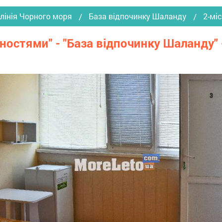
лінія Чорного моря
База відпочинку Шаланду
2-мі
чностями" - "База відпочинку Шаланду"