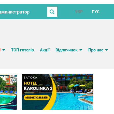
 Администратор
УКР
РУС
И
ТОП готелів
Акції
Відпочинок
Про нас