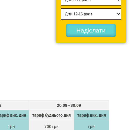
Надіслати
8
26.08 - 30.09
ариф вих. дня
тариф буднього дня
тариф вих. дня
грн
700 грн
грн