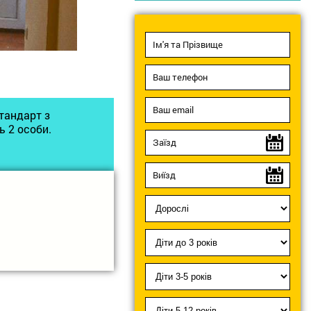
тандарт з
ь 2 особи.