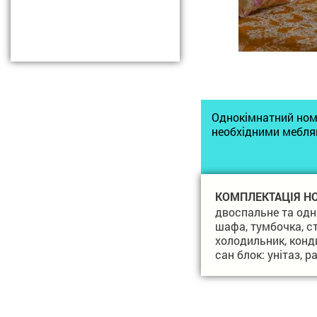
Однокімнатний номе
необхідними меблям
КОМПЛЕКТАЦІЯ Н
двоспальне та одн
шафа, тумбочка, сті
холодильник, конд
сан блок: унітаз, 