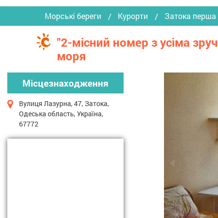
Морські береги
Курорти
Затока перша 
"2-місний номер з усіма зру
моря
Місцезнаходження
Вулиця Лазурна, 47, Затока,
Одеська область, Україна,
67772