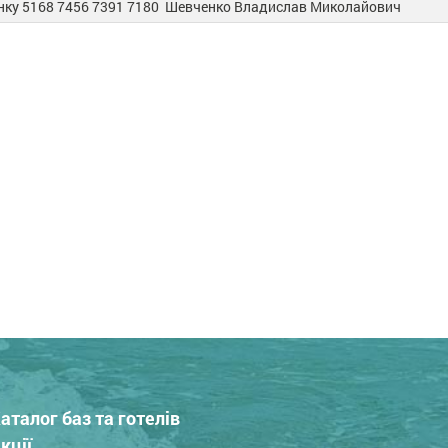
анку 5168 7456 7391 7180 Шевченко Владислав Миколайович
аталог баз та готелів
кції