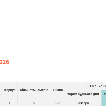
2026
01.07 - 25.0
Корпус
Кількість номерів
Ліжка
тариф буднього дня
т
1
5
1+1
800 грн