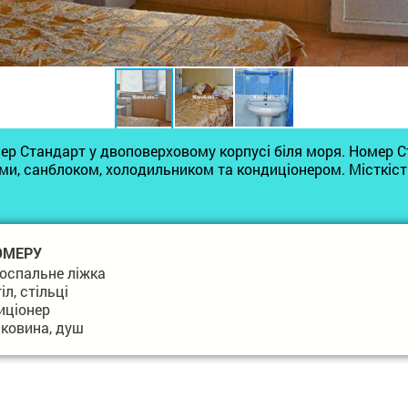
р Стандарт у двоповерховому корпусі біля моря. Номер С
и, санблоком, холодильником та кондиціонером. Місткіст
ОМЕРУ
оспальне ліжка
л, стільці
иціонер
раковина, душ