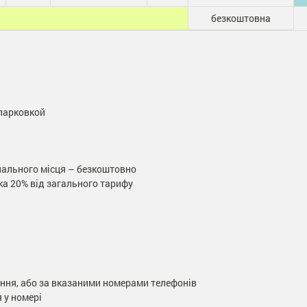
безкоштовна
парковкой
спального місця – безкоштовно
ка 20% від загального тарифу
ння, або за вказаними номерами телефонів
 у номері