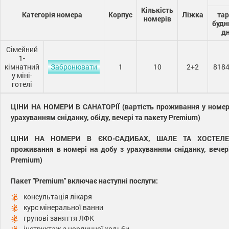
Кількість
Категорія номера
Корпус
Ліжка
та
номерів
будн
д
Сімейний
1-
кімнатний
Забронювати
1
10
2+2
8184
у міні-
готелі
ЦІНИ НА НОМЕРИ В САНАТОРІЇ (вартість проживання у номері
урахуванням сніданку, обіду, вечері та пакету Premium)
ЦІНИ НА НОМЕРИ В ЄКО-САДИБАХ, ШАЛЕ ТА ХОСТЕЛЕ 
проживання в номері на добу з урахуванням сніданку, вечер
Premium)
Пакет "Premium" включає наступні послуги:
консультація лікаря
курс мінеральної ванни
групові заняття ЛФК
інструктаж з нордичної ходьби