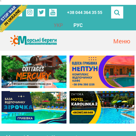
`
+38 044 364 35 55
УКР
РУС