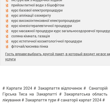
прийом питної води з бішофітом
курс базової електропроцедури
курс аплікації озокериту
курс високоінтенсивної електропроцедури
курс кінезіотерапевтичної процедури
курс масажної процедури курс загальнооздоровчої процеду
соляна кімната, газація
курс естетичної косметологічної процедури
фіточай/киснева пінка
Гость вправе выбрать другой пакет, в который входит не все 
услуги
# Карпати 2024 # Закарпаття відпочинок # Санаторій
Гірська Тиса на Закарпатті # Закарпатська область
лікування # Закарпаття тури # санаторіі карпат 2024 #