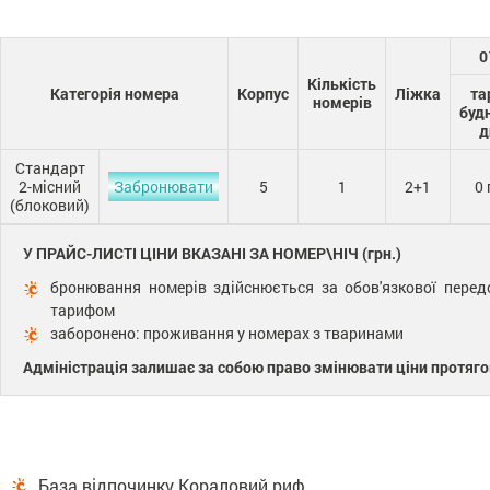
0
Кількість
Категорія номера
Корпус
Ліжка
та
номерів
буд
д
Стандарт
2-місний
Забронювати
5
1
2+1
0 
(блоковий)
У ПРАЙС-ЛИСТІ ЦІНИ ВКАЗАНІ ЗА НОМЕР\НІЧ (грн.)
бронювання номерів здійснюється за обов'язкової пере
тарифом
заборонено: проживання у номерах з тваринами
Адміністрація залишає за собою право змінювати ціни протяго
База відпочинку Кораловий риф