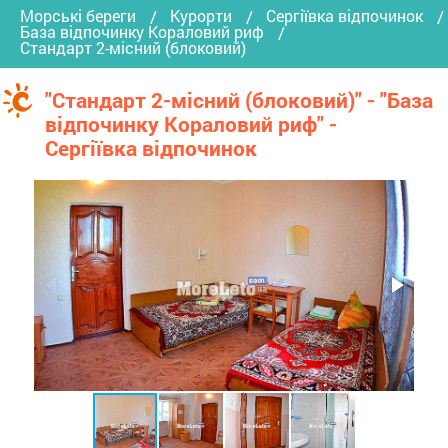
Морські береги
Курорти
Сергіївка відпочинок
База відпочинку Кораловий риф
Стандарт 2-місний (блоковий)
"Стандарт 2-місний (блоковий)" - "База
відпочинку Кораловий риф" -
Сергіївка відпочинок