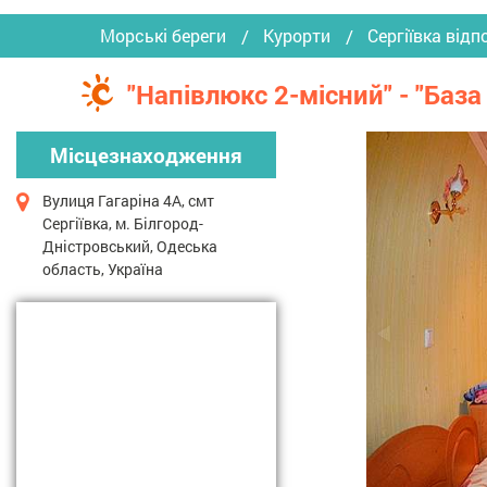
Морські береги
Курорти
Сергіївка відп
"Напівлюкс 2-місний" - "Баз
Місцезнаходження
Вулиця Гагаріна 4А, смт
Сергіївка, м. Білгород-
Дністровський, Одеська
область, Україна