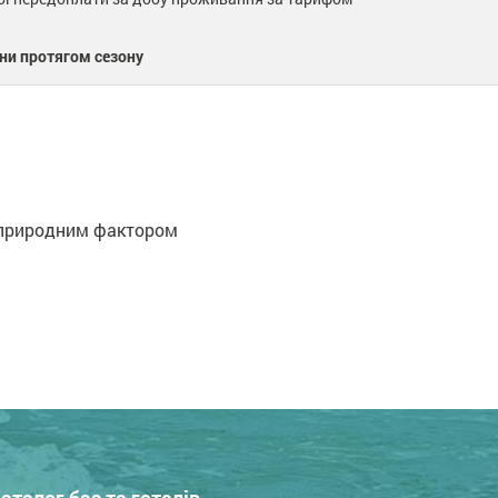
ни протягом сезону
м природним фактором
аталог баз та готелів