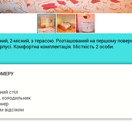
ний, 2-місний, з терасою. Розташований на першому поверс
пусі. Комфортна комплектація. Місткість 2 особи.
ОМЕРУ
ний стіл
а, холодильник
онер
им відсіком