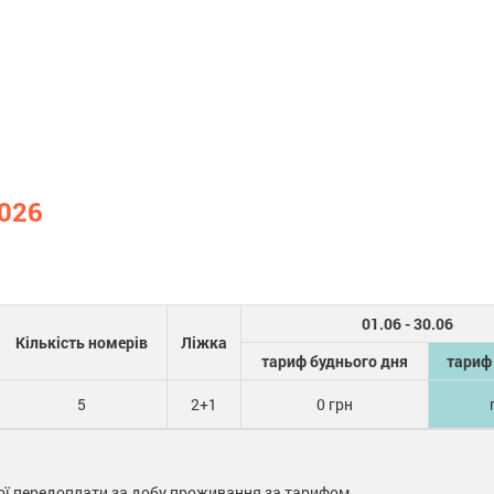
2026
01.06 - 30.06
Кількість номерів
Ліжка
тариф буднього дня
тариф 
5
2+1
0 грн
ої передоплати за добу проживання за тарифом