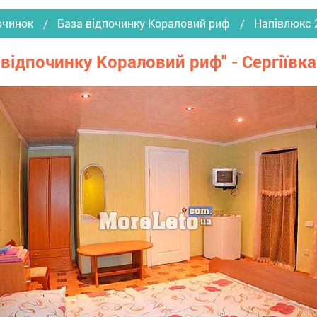
очинок
База відпочинку Кораловий риф
Напівлюкс 
а відпочинку Кораловий риф" - Сергіївк