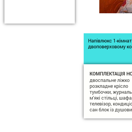
Напівлюкс 1-кімнат
двоповерховому кор
КОМПЛЕКТАЦІЯ Н
двоспальне ліжко
розкладне крісло
тумбочки, журналь
м'які стільці, шаф
телевізор, кондиці
сан блок із душов