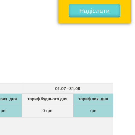
Надіслати
01.07 - 31.08
вих. дня
тариф буднього дня
тариф вих. дня
грн
0 грн
грн