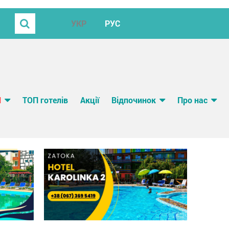
УКР
РУС
И
ТОП готелів
Акції
Відпочинок
Про нас