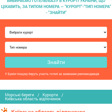
ВИБИРАЄМО ГОТЕЛЬ/БАЗУ В КУРОРТІ УКРАЇНИ, ЩО
ЦІКАВИТЬ, ЗА ТИПОМ НОМЕРА — "КУРОРТ"-"ТИП НОМЕРА"
- "ЗНАЙТИ"
Знайти
У Букінг-пошуку беруть участь готелі за заявками рекламодавців
Морські береги
Курорти
Київська область відпочинок
Київська область відпочинок