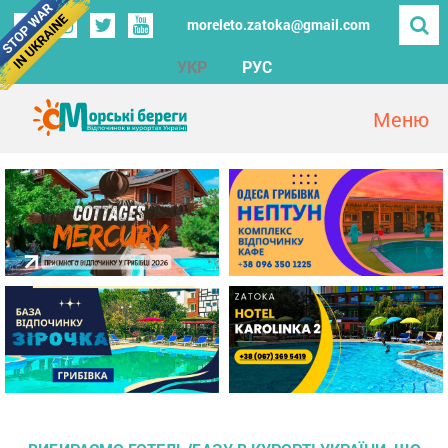
moreleto.zatoka@gmail.com
УКР
РУС