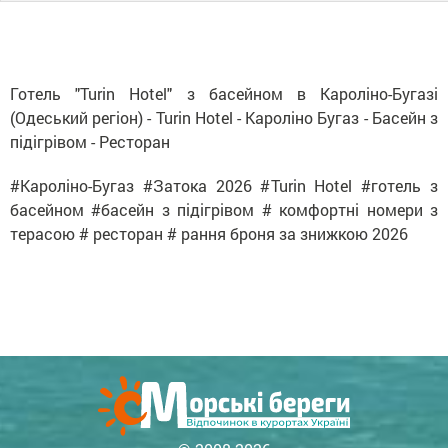
Готель "Turin Hotel" з басейном в Кароліно-Бугазі
(Одеський регіон) - Turin Hotel - Кароліно Бугаз - Басейн з
підігрівом - Ресторан
#Кароліно-Бугаз #Затока 2026 #Turin Hotel #готель з
басейном #басейн з підігрівом # комфортні номери з
терасою # ресторан # рання броня за знижкою 2026