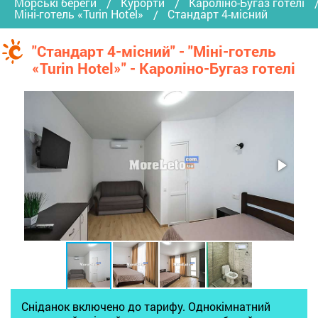
Морські береги
Курорти
Кароліно-Бугаз готелі
Міні-готель «Turin Hotel»
Стандарт 4-місний
"Стандарт 4-місний" - "Міні-готель
«Turin Hotel»" - Кароліно-Бугаз готелі
Сніданок включено до тарифу. Однокімнатний