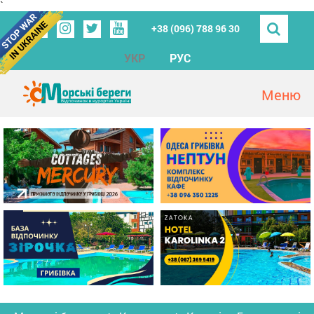
`
+38 (096) 788 96 30
УКР
РУС