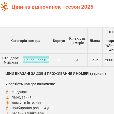
Ціни на відпочинок - сезон 2026
01
Кількість
Категорія номера
Корпус
Ліжка
тар
номерів
будн
дн
Стандарт
Забронювати
1
4
2+2
2600
4-місний
ЦІНИ ВКАЗАНІ ЗА ДОБИ ПРОЖИВАННЯ У НОМЕРІ (у гривні)
У вартість номера включено:
сніданок
паркування
доступ в Інтернет
прибирання раз на 4 дні
басейн з підігрівом