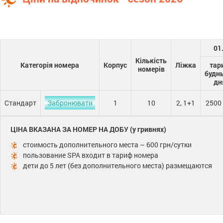
01
Кількість
Категорія номера
Корпус
Ліжка
тар
номерів
будн
дн
Стандарт
Забронювати
1
10
2, 1+1
2500
ЦІНА ВКАЗАНА ЗА НОМЕР НА ДОБУ (у гривнях)
стоимость дополнительного места – 600 грн/сутки
пользование SPA входит в тариф номера
дети до 5 лет (без дополнительного места) размещаются