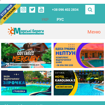
`
+38 096 402 2834
УКР
РУС