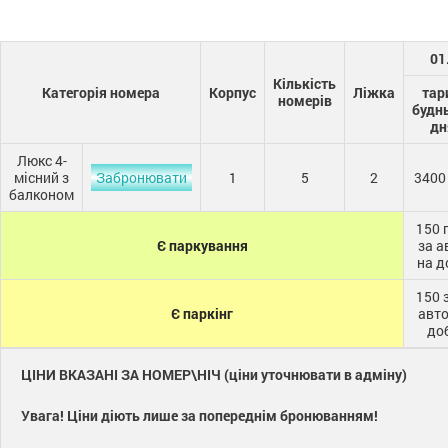
01
Кількість
Категорія номера
Корпус
Ліжка
тар
номерів
будн
дн
Люкс 4-
місний з
Забронювати
1
5
2
3400
балконом
150 
Є паркування
за а
на д
150 
Є паркінг
авто
до
ЦІНИ ВКАЗАНІ ЗА НОМЕР\НІЧ (ціни уточнювати в адміну)
Увага! Ціни діють лише за попереднім бронюванням!