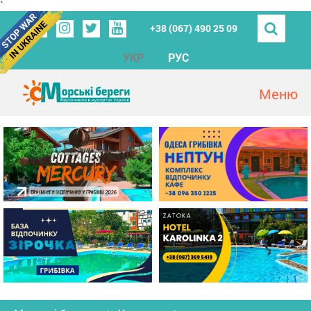
`
+38 (067) 490 25 09
УКР
РУС