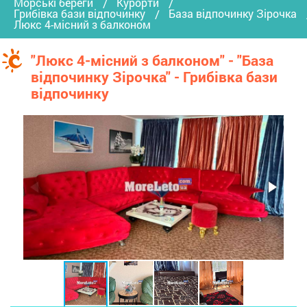
Морські береги
Курорти
Грибівка бази відпочинку
База відпочинку Зірочка
Люкс 4-місний з балконом
"Люкс 4-місний з балконом" - "База
відпочинку Зірочка" - Грибівка бази
відпочинку