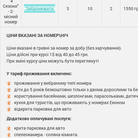
"4
Сезони"
Забронювати
3
10
2
1550 г
- 2-
місний
номер
ЦІНИ ВКАЗАНІ ЗА НОМЕР\НІЧ
Ціни вказані в гривні за номер за добу (без харчування).
Ціни дійсні при курсі 1$ від 40 до 45 грн.
При зміні курсу ціни можуть бути переглянуті
У тариф проживання включено:
проживання у вибраному типі номера
діти до 5 років безкоштовно тільки з двома дорослими та б
користування басейнами, шезлонгами, парасольками, дитя
кухня для туристів, що проживають у номерах Економ
відкрита парковка для авто
Додатково оплачувані послуги:
крита парковка для авто
спелеокамера - соляна кімната