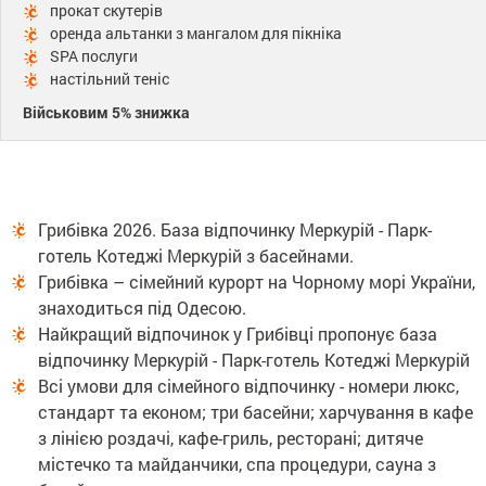
прокат скутерів
оренда альтанки з мангалом для пікніка
SPA послуги
настільний теніс
Військовим 5% знижка
Грибівка 2026. База відпочинку Меркурій - Парк-
готель Котеджі Меркурій з басейнами.
Грибівка – сімейний курорт на Чорному морі України,
знаходиться під Одесою.
Найкращий відпочинок у Грибівці пропонує база
відпочинку Меркурій - Парк-готель Котеджі Меркурій
Всі умови для сімейного відпочинку - номери люкс,
стандарт та економ; три басейни; харчування в кафе
з лінією роздачі, кафе-гриль, ресторані; дитяче
містечко та майданчики, спа процедури, сауна з