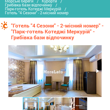
Морські береги
Курорти
Грибівка бази відпочинку
Парк-готель Котеджі Меркурій
Готель "4 Сезони" - 2-місний номер
"Готель "4 Сезони" - 2-місний номер" -
"Парк-готель Котеджі Меркурій" -
Грибівка бази відпочинку